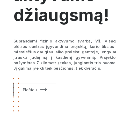
džiaugsmą!
Suprasdami fizinio aktyvumo svarbą, VšĮ Visag
plėtros centras įgyvendina projektą, kurio tikslas 
miestiečius daugiau laiko praleisti gamtoje, lengvia
įtraukti judėjimą į kasdienį gyvenimą. Projek
pažymėtas 7 kilometrų takas, jungiantis tris nuosta
Jį galima įveikti tiek pėsčiomis, tiek dviračiu.
Plačiau