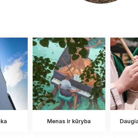
ika
Menas ir kūryba
Daugi