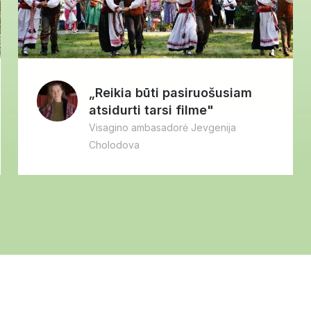
„Reikia būti pasiruošusiam
atsidurti tarsi filme"
Visagino ambasadorė Jevgenija
Cholodova