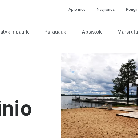
Apie mus
Naujienos
Rengin
tyk ir patirk
Paragauk
Apsistok
Maršruta
inio