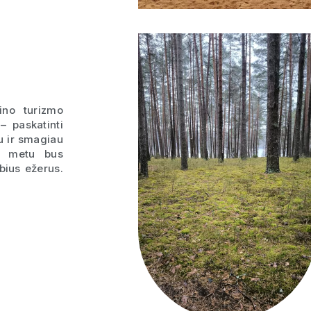
ino turizmo
– paskatinti
u ir smagiau
to metu bus
bius ežerus.