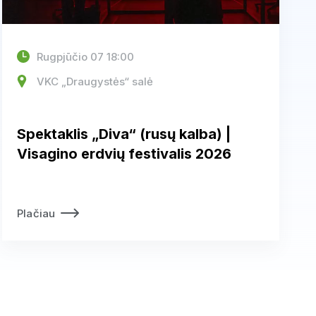
Rugpjūčio 07 18:00
VKC „Draugystės“ salė
Spektaklis „Diva“ (rusų kalba) |
Visagino erdvių festivalis 2026
Plačiau