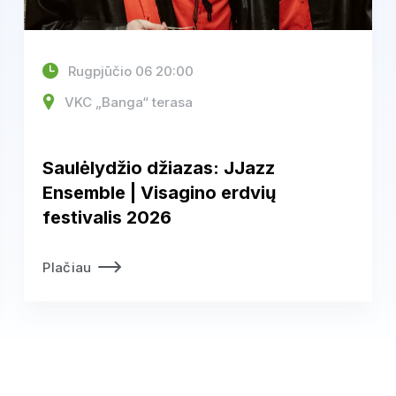
Rugpjūčio 06 20:00
VKC „Banga“ terasa
Saulėlydžio džiazas: JJazz
Ensemble | Visagino erdvių
festivalis 2026
Plačiau