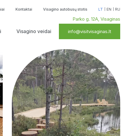
iai
Kontaktai
Visagino autobusų stotis
LT
EN
RU
Parko g. 12A, Visaginas
i
Visagino veidai
info@visitvisaginas.lt