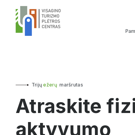
Pama
Trijų
ežerų
maršrutas
Atraskite fiz
aktyvumo