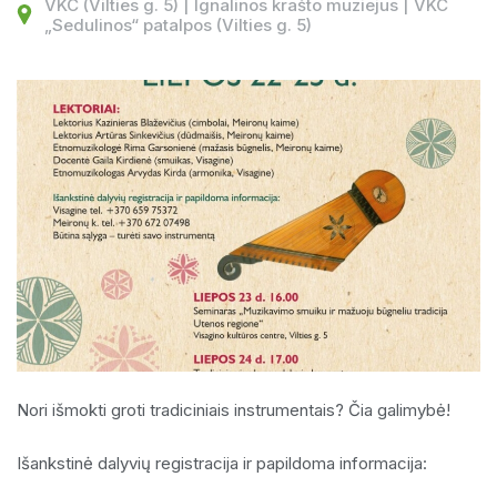
VKC (Vilties g. 5) | Ignalinos krašto muziejus | VKC
„Sedulinos“ patalpos (Vilties g. 5)
Nori išmokti groti tradiciniais instrumentais? Čia galimybė!
Išankstinė dalyvių registracija ir papildoma informacija: