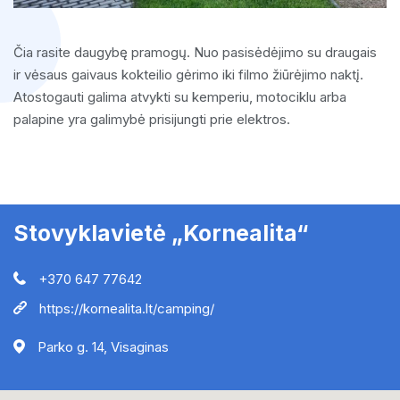
Čia rasite daugybę pramogų. Nuo pasisėdėjimo su draugais
ir vėsaus gaivaus kokteilio gėrimo iki filmo žiūrėjimo naktį.
Atostogauti galima atvykti su kemperiu, motociklu arba
palapine yra galimybė prisijungti prie elektros.
Stovyklavietė „Kornealita“
+370 647 77642
https://kornealita.lt/camping/
Parko g. 14, Visaginas