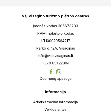
VšĮ Visagino turizmo plėtros centras
Įmonės kodas 305673733
PVM mokėtojo kodas
LT100020564717
Parko g. 12A, Visaginas
info@visitvisaginas.lt
+370 651 22004
Duomenų apsauga
Informacija
Administracinė informacija
Veiklos sritys