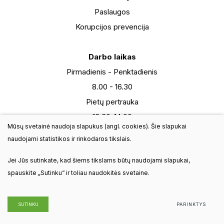
Paslaugos
Korupcijos prevencija
Darbo laikas
Pirmadienis - Penktadienis
8.00 - 16.30
Pietų pertrauka
13:30-14:00
Mūsų svetainė naudoja slapukus (angl. cookies). Šie slapukai
Šeštadienis
naudojami statistikos ir rinkodaros tikslais.
9:00-13:00
Jei Jūs sutinkate, kad šiems tikslams būtų naudojami slapukai,
Sekmadienis - nedarbo diena
spauskite „Sutinku“ ir toliau naudokitės svetaine.
© 2025 Visos teisės saugomos. VšĮ Visagino turizmo plėtros
SUTINKU
PARINKTYS
centras. Sukurta:
TEXUS