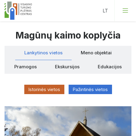
Magūnų kaimo koplyčia
Lankytinos vietos
Meno objektai
Lankytinos vietos
Meno objektai
Pramogos
Pramogos
Ekskursijos
Edukacijos
Ekskursijos
Istorinės vietos
Pažintinės vietos
Edukacijos