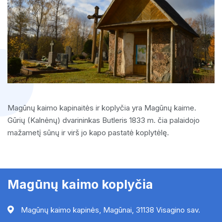
Magūnų kaimo kapinaitės
ir koplyčia yra Magūnų kaime.
Gūrių (Kalnėnų) dvarininkas Butleris 1833 m. čia palaidojo
mažametį sūnų ir virš jo kapo pastatė koplytėlę.
Magūnų kaimo koplyčia
Magūnų kaimo kapinės, Magūnai, 31138 Visagino sav.