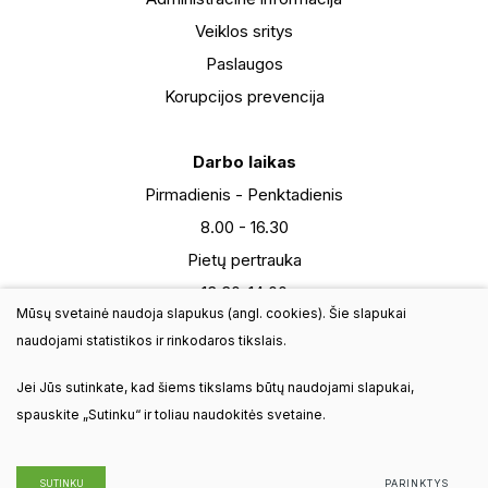
Veiklos sritys
Paslaugos
Korupcijos prevencija
Darbo laikas
Pirmadienis - Penktadienis
8.00 - 16.30
Pietų pertrauka
13:30-14:00
Mūsų svetainė naudoja slapukus (angl. cookies). Šie slapukai
Šeštadienis
naudojami statistikos ir rinkodaros tikslais.
9:00-13:00
Jei Jūs sutinkate, kad šiems tikslams būtų naudojami slapukai,
Sekmadienis - nedarbo diena
spauskite „Sutinku“ ir toliau naudokitės svetaine.
© 2025 Visos teisės saugomos. VšĮ Visagino turizmo plėtros
SUTINKU
PARINKTYS