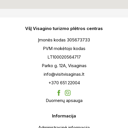
VšĮ Visagino turizmo plėtros centras
Įmonės kodas 305673733
PVM mokėtojo kodas
LT100020564717
Parko g. 12A, Visaginas
info@visitvisaginas.lt
+370 651 22004
Duomenų apsauga
Informacija
Administracinė informacija